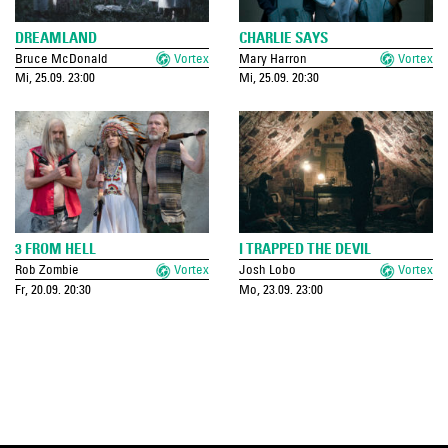
DREAMLAND
CHARLIE SAYS
Bruce McDonald
Vortex
Mary Harron
Vortex
Mi, 25.09. 23:00
Mi, 25.09. 20:30
3 FROM HELL
I TRAPPED THE DEVIL
Rob Zombie
Vortex
Josh Lobo
Vortex
Fr, 20.09. 20:30
Mo, 23.09. 23:00