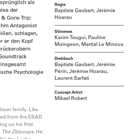
sprünglich als
Regie
eise der
Baptiste Gaubert, Jérémie
Hoarau
 & Gore-Trip:
 ihm Antagonist
Stimmen
eißen, schlagen,
Karim Tougui, Pauline
r er den Kopf
Moingeon, Martial Le Minoux
zurückerobern
-Soundtrack
Drehbuch
, insgesamt
Baptiste Gaubert, Jérémie
Périn, Jérémie Hoarau,
tische Psychologie
Laurent Sarfati
Concept Artist
Mikael Robert
tisan family. Like
ated from the ESAD
ng on his first
:
The Zblucops
. He
 for the
Lucha