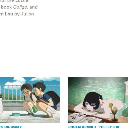
c book
Goligo
, and
ilm
Lou
by Julien
IN HIGHWAY
RUBEN BRANDT, COLLECTOR