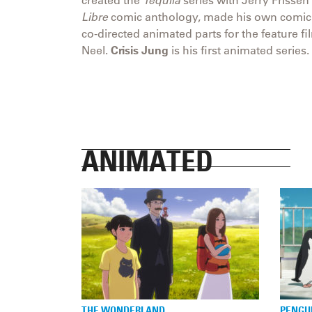
Libre
comic anthology, made his own comi
co-directed animated parts for the feature f
Neel.
Crisis Jung
is his first animated series.
ANIMATED
THE WONDERLAND
PENGU