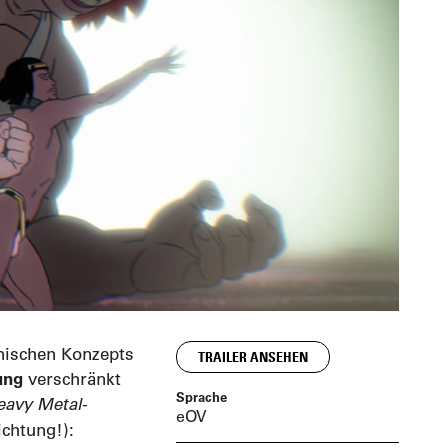
nischen Konzepts
TRAILER ANSEHEN
ung
verschränkt
Sprache
eavy Metal
-
eOV
ichtung!):