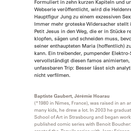
Formuliert in zehn kurzen Kapiteln und ur
Webserie veröffentlicht, wird die Heldenr
Hauptfigur Jung zu einem exzessiven Sex
Immer mehr groteske Widersacher stellt
Petit Jesus in den Weg, die er in Stücke r
klopfen, sägen und schneiden muss, bevo
seiner enthaupteten Maria (hoffentlich) 
kann. Ein treibender, pumpender Elektro
vervollständigt diesen famos animierten
unfassbaren Trip: Besser lässt sich analy
nicht verfilmen.
Baptiste Gaubert, Jérémie Hoarau
(*1980 in Nimes, France), was raised in an ar
many kids, he drew a lot. In 2003 he gradu
School of Art in Strasbourg and began worki
published comic series with Benoit Boucher
created the
Tequila
series with Jerry Frissen