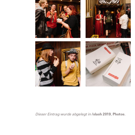
Dieser Eintrag wurde abgelegt in
/slash 2019
,
Photos
.